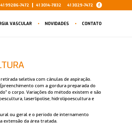
41 99286-7472
41 3014-7832
41 3029-7472
RGIA VASCULAR
NOVIDADES
CONTATO
LTURA
retirada seletiva com cânulas de aspiração.
tia (preenchimento com a gordura preparada do
ndo” o corpo. Variações do método existem e são
cultura, laserlipolise, hidrolipoescultura e
dural ou geral e o período de internamento
a extensão da área tratada.